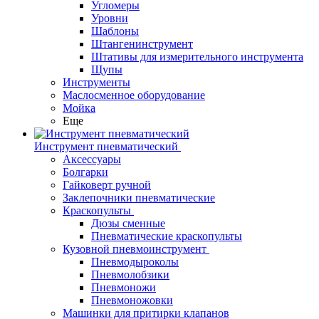
Угломеры
Уровни
Шаблоны
Штангенинструмент
Штативы для измерительного инструмента
Щупы
Инструменты
Маслосменное оборудование
Мойка
Еще
Инструмент пневматический
Аксессуары
Болгарки
Гайковерт ручной
Заклепочники пневматические
Краскопульты
Дюзы сменные
Пневматические краскопульты
Кузовной пневмоинструмент
Пневмодыроколы
Пневмолобзики
Пневмоножи
Пневмоножовки
Машинки для притирки клапанов