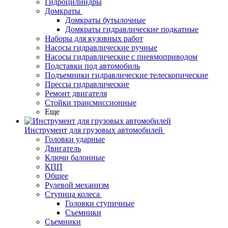
Гидроцилиндры
Домкраты
Домкраты бутылочные
Домкраты гидравлические подкатные
Наборы для кузовных работ
Насосы гидравлические ручные
Насосы гидравлические с пневмоприводом
Подставки под автомобиль
Подъемники гидравлические телескопические
Прессы гидравлические
Ремонт двигателя
Стойки трансмиссионные
Еще
Инструмент для грузовых автомобилей
Головки ударные
Двигатель
Ключи балонные
КПП
Общее
Рулевой механизм
Ступица колеса
Головки ступичные
Съемники
Съемники