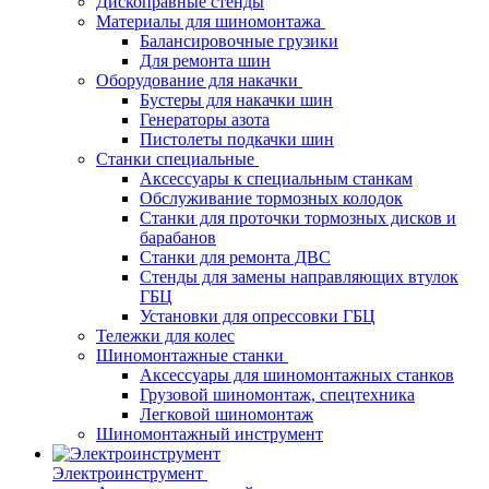
Дископравные стенды
Материалы для шиномонтажа
Балансировочные грузики
Для ремонта шин
Оборудование для накачки
Бустеры для накачки шин
Генераторы азота
Пистолеты подкачки шин
Станки специальные
Аксессуары к специальным станкам
Обслуживание тормозных колодок
Станки для проточки тормозных дисков и
барабанов
Станки для ремонта ДВС
Стенды для замены направляющих втулок
ГБЦ
Установки для опрессовки ГБЦ
Тележки для колес
Шиномонтажные станки
Аксессуары для шиномонтажных станков
Грузовой шиномонтаж, спецтехника
Легковой шиномонтаж
Шиномонтажный инструмент
Электроинструмент