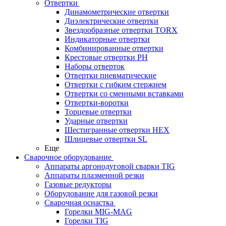
Отвертки
Динамометрические отвертки
Диэлектрические отвертки
Звездообразные отвертки TORX
Индикаторные отвертки
Комбинированные отвертки
Крестовые отвертки PH
Наборы отверток
Отвертки пневматические
Отвертки с гибким стержнем
Отвертки со сменными вставками
Отвертки-воротки
Торцевые отвертки
Ударные отвертки
Шестигранные отвертки HEX
Шлицевые отвертки SL
Еще
Сварочное оборудование
Аппараты аргонодуговой сварки TIG
Аппараты плазменной резки
Газовые редукторы
Оборудование для газовой резки
Сварочная оснастка
Горелки MIG-MAG
Горелки TIG