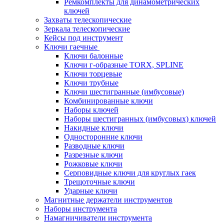
Ремкомплекты для динамометрических
ключей
Захваты телескопические
Зеркала телескопические
Кейсы под инструмент
Ключи гаечные
Ключи балонные
Ключи г-образные TORX, SPLINE
Ключи торцевые
Ключи трубные
Ключи шестигранные (имбусовые)
Комбинированные ключи
Наборы ключей
Наборы шестигранных (имбусовых) ключей
Накидные ключи
Односторонние ключи
Разводные ключи
Разрезные ключи
Рожковые ключи
Серповидные ключи для круглых гаек
Трещоточные ключи
Ударные ключи
Магнитные держатели инструментов
Наборы инструмента
Намагничиватели инструмента