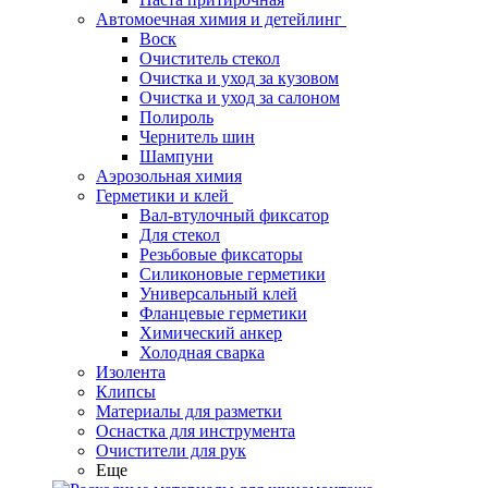
Автомоечная химия и детейлинг
Воск
Очиститель стекол
Очистка и уход за кузовом
Очистка и уход за салоном
Полироль
Чернитель шин
Шампуни
Аэрозольная химия
Герметики и клей
Вал-втулочный фиксатор
Для стекол
Резьбовые фиксаторы
Силиконовые герметики
Универсальный клей
Фланцевые герметики
Химический анкер
Холодная сварка
Изолента
Клипсы
Материалы для разметки
Оснастка для инструмента
Очистители для рук
Еще