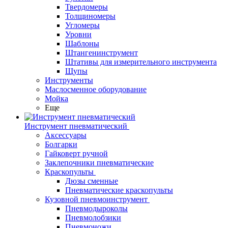
Твердомеры
Толщиномеры
Угломеры
Уровни
Шаблоны
Штангенинструмент
Штативы для измерительного инструмента
Щупы
Инструменты
Маслосменное оборудование
Мойка
Еще
Инструмент пневматический
Аксессуары
Болгарки
Гайковерт ручной
Заклепочники пневматические
Краскопульты
Дюзы сменные
Пневматические краскопульты
Кузовной пневмоинструмент
Пневмодыроколы
Пневмолобзики
Пневмоножи