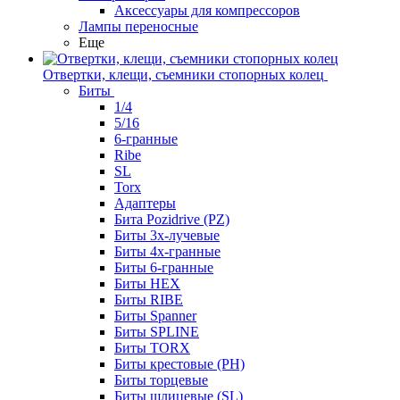
Аксессуары для компрессоров
Лампы переносные
Еще
Отвертки, клещи, съемники стопорных колец
Биты
1/4
5/16
6-гранные
Ribe
SL
Torx
Адаптеры
Бита Pozidrive (PZ)
Биты 3х-лучевые
Биты 4х-гранные
Биты 6-гранные
Биты HEX
Биты RIBE
Биты Spanner
Биты SPLINE
Биты TORX
Биты крестовые (PH)
Биты торцевые
Биты шлицевые (SL)