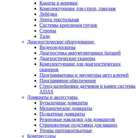
Канаты и веревки
Комплектующие для строп, такелаж
Лебёдки
Лента текстильная
Системы крепления грузов
Стропы
Тали
Диагностическое оборудование
Видеоэндоскопы
Диагностика аккумуляторных батарей
Диагностические сканеры
Комплектующие для диагностических
сканеров
Программаторы и эмуляторы авто ключей
Программное обеспечение
Стенд калибровки датчиков и камер системы
ADAS
Домкраты и аксессуары
Бутылочные домкраты
Механические домкраты
Подкатные домкраты
Резиновые накладки для домкратов
Страховочные подставки для машин
Упоры противооткатные
Компрессоры