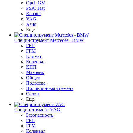
Opel, GM
PSA, Fiat
Renault
VAG
Азия
Еще
Специнструмент Mercedes - BMW
ГБЦ
ГРМ
Климат
Коленвал
КПП
Маховик
Общее
Подвеска
Поликлиновый ремень
Салон
Еще
Специнструмент VAG
Безопасность
ГБЦ
ГРМ
Коленвал