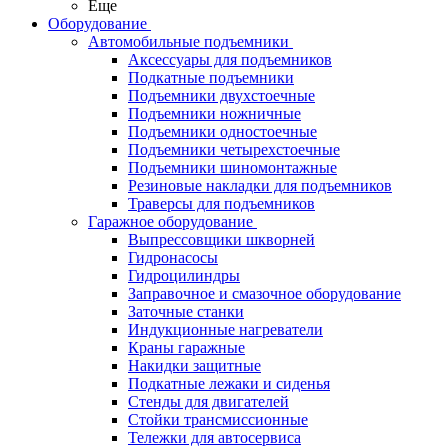
Еще
Оборудование
Автомобильные подъемники
Аксессуары для подъемников
Подкатные подъемники
Подъемники двухстоечные
Подъемники ножничные
Подъемники одностоечные
Подъемники четырехстоечные
Подъемники шиномонтажные
Резиновые накладки для подъемников
Траверсы для подъемников
Гаражное оборудование
Выпрессовщики шкворней
Гидронасосы
Гидроцилиндры
Заправочное и смазочное оборудование
Заточные станки
Индукционные нагреватели
Краны гаражные
Накидки защитные
Подкатные лежаки и сиденья
Стенды для двигателей
Стойки трансмиссионные
Тележки для автосервиса