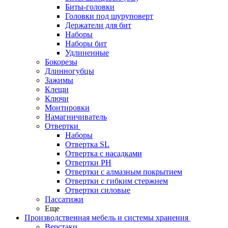
Биты-головки
Головки под шуруповерт
Держатели для бит
Наборы
Наборы бит
Удлиненные
Бокорезы
Длинногубцы
Зажимы
Клещи
Ключи
Монтировки
Намагничиватель
Отвертки
Наборы
Отвертка SL
Отвертка с насадками
Отвертки PH
Отвертки с алмазным покрытием
Отвертки с гибким стержнем
Отвертки силовые
Пассатижи
Еще
Производственная мебель и системы хранения
Верстаки