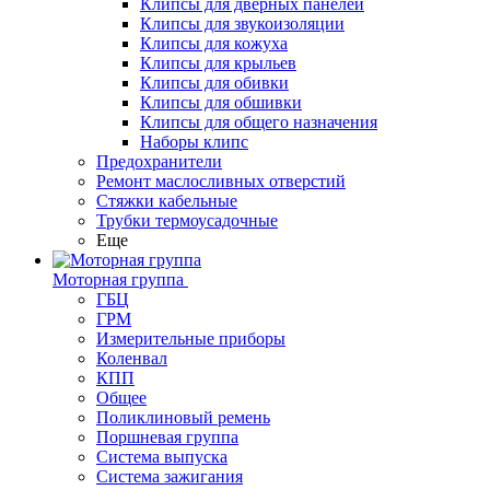
Клипсы для дверных панелей
Клипсы для звукоизоляции
Клипсы для кожуха
Клипсы для крыльев
Клипсы для обивки
Клипсы для обшивки
Клипсы для общего назначения
Наборы клипс
Предохранители
Ремонт маслосливных отверстий
Стяжки кабельные
Трубки термоусадочные
Еще
Моторная группа
ГБЦ
ГРМ
Измерительные приборы
Коленвал
КПП
Общее
Поликлиновый ремень
Поршневая группа
Система выпуска
Система зажигания