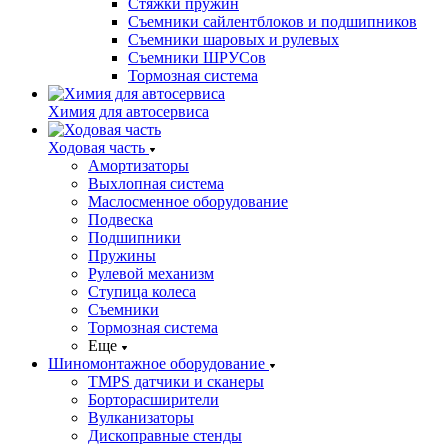
Стяжки пружин
Съемники сайлентблоков и подшипников
Съемники шаровых и рулевых
Съемники ШРУСов
Тормозная система
Химия для автосервиса
Ходовая часть
Амортизаторы
Выхлопная система
Маслосменное оборудование
Подвеска
Подшипники
Пружины
Рулевой механизм
Ступица колеса
Съемники
Тормозная система
Еще
Шиномонтажное оборудование
TMPS датчики и сканеры
Борторасширители
Вулканизаторы
Дископравные стенды