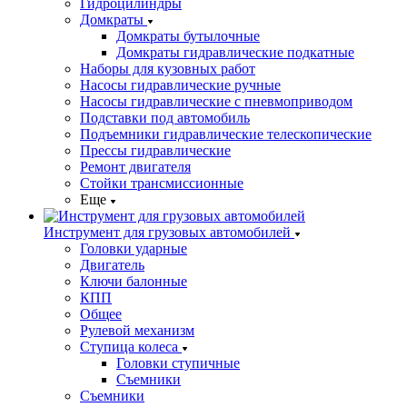
Гидроцилиндры
Домкраты
Домкраты бутылочные
Домкраты гидравлические подкатные
Наборы для кузовных работ
Насосы гидравлические ручные
Насосы гидравлические с пневмоприводом
Подставки под автомобиль
Подъемники гидравлические телескопические
Прессы гидравлические
Ремонт двигателя
Стойки трансмиссионные
Еще
Инструмент для грузовых автомобилей
Головки ударные
Двигатель
Ключи балонные
КПП
Общее
Рулевой механизм
Ступица колеса
Головки ступичные
Съемники
Съемники