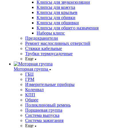
Клипсы для звукоизоляции
Клипсы для кожуха
Клипсы для крыльев
Клипсы для обивки
Клипсы для обшивки
Клипсы для общего назначения
Наборы клипс
Предохранители
Ремонт маслосливных отверстий
Стяжки кабельные
Трубки термоусадочные
Еще
Моторная группа
ГБЦ
ГРМ
Измерительные приборы
Коленвал
КПП
Общее
Поликлиновый ремень
Поршневая группа
Система выпуска
Система зажигания
Еще