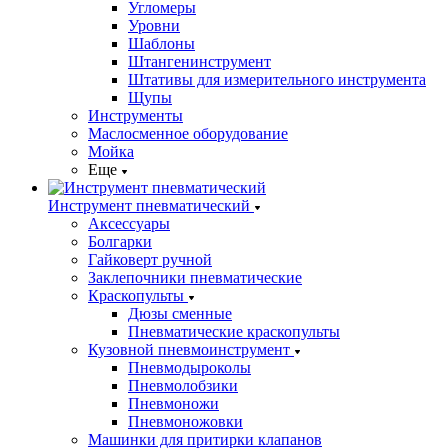
Угломеры
Уровни
Шаблоны
Штангенинструмент
Штативы для измерительного инструмента
Щупы
Инструменты
Маслосменное оборудование
Мойка
Еще
Инструмент пневматический
Аксессуары
Болгарки
Гайковерт ручной
Заклепочники пневматические
Краскопульты
Дюзы сменные
Пневматические краскопульты
Кузовной пневмоинструмент
Пневмодыроколы
Пневмолобзики
Пневмоножи
Пневмоножовки
Машинки для притирки клапанов