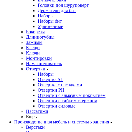
Головки под шуруповерт
Держатели для бит
Наборы
Наборы бит
Удлиненные
Бокорезы
Длинногубцы
Зажимы
Клещи
Ключи
Монтировки
Намагничиватель
Отвертки
Наборы
Отвертка SL
Отвертка с насадками
Отвертки PH
Отвертки с алмазным покрытием
Отвертки с гибким стержнем
Отвертки силовые
Пассатижи
Еще
Производственная мебель и системы хранения
Верстаки