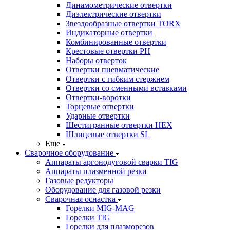
Динамометрические отвертки
Диэлектрические отвертки
Звездообразные отвертки TORX
Индикаторные отвертки
Комбинированные отвертки
Крестовые отвертки PH
Наборы отверток
Отвертки пневматические
Отвертки с гибким стержнем
Отвертки со сменными вставками
Отвертки-воротки
Торцевые отвертки
Ударные отвертки
Шестигранные отвертки HEX
Шлицевые отвертки SL
Еще
Сварочное оборудование
Аппараты аргонодуговой сварки TIG
Аппараты плазменной резки
Газовые редукторы
Оборудование для газовой резки
Сварочная оснастка
Горелки MIG-MAG
Горелки TIG
Горелки для плазморезов