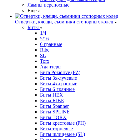
Лампы переносные
Еще
Отвертки, клещи, съемники стопорных колец
Биты
1/4
5/16
6-гранные
Ribe
SL
Torx
Адаптеры
Бита Pozidrive (PZ)
Биты 3х-лучевые
Биты 4х-гранные
Биты 6-гранные
Биты HEX
Биты RIBE
Биты Spanner
Биты SPLINE
Биты TORX
Биты крестовые (PH)
Биты торцевые
Биты шлицевые (SL)
Биты-головки