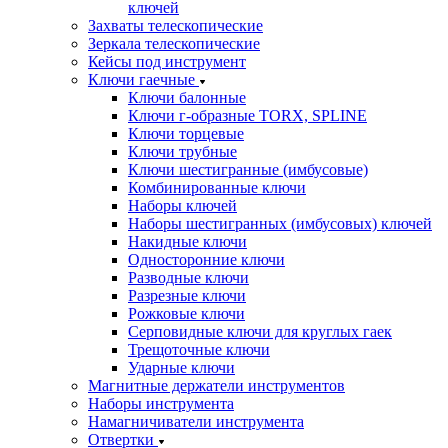
ключей
Захваты телескопические
Зеркала телескопические
Кейсы под инструмент
Ключи гаечные
Ключи балонные
Ключи г-образные TORX, SPLINE
Ключи торцевые
Ключи трубные
Ключи шестигранные (имбусовые)
Комбинированные ключи
Наборы ключей
Наборы шестигранных (имбусовых) ключей
Накидные ключи
Односторонние ключи
Разводные ключи
Разрезные ключи
Рожковые ключи
Серповидные ключи для круглых гаек
Трещоточные ключи
Ударные ключи
Магнитные держатели инструментов
Наборы инструмента
Намагничиватели инструмента
Отвертки