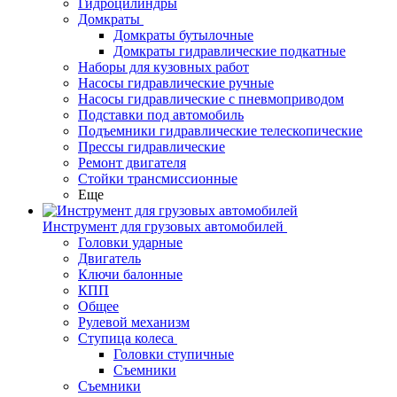
Гидроцилиндры
Домкраты
Домкраты бутылочные
Домкраты гидравлические подкатные
Наборы для кузовных работ
Насосы гидравлические ручные
Насосы гидравлические с пневмоприводом
Подставки под автомобиль
Подъемники гидравлические телескопические
Прессы гидравлические
Ремонт двигателя
Стойки трансмиссионные
Еще
Инструмент для грузовых автомобилей
Головки ударные
Двигатель
Ключи балонные
КПП
Общее
Рулевой механизм
Ступица колеса
Головки ступичные
Съемники
Съемники