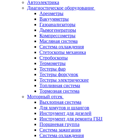
Автоэлектрика
Диагностическое оборудование
Ареометры
Вакуумметры
Газоанализаторы
Дымогенераторы
Компрессометры
Масляная система
Система охлаждения
Стетоскопы механика
Стробоскопы
Термометры
Тестеры фар
Тестеры форсунок
Тестеры электрические
Топливная система
Тормозная система
Моторный отсек
Выхлопная система
Для хомутов и шлангов
Инструмент для дизелей
Инструмент для ремонта ГБЦ
Поршневая группа
Система зажигания
Система охлаждения