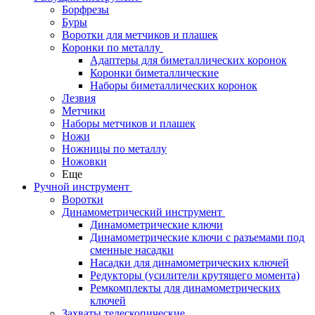
Борфрезы
Буры
Воротки для метчиков и плашек
Коронки по металлу
Адаптеры для биметаллических коронок
Коронки биметаллические
Наборы биметаллических коронок
Лезвия
Метчики
Наборы метчиков и плашек
Ножи
Ножницы по металлу
Ножовки
Еще
Ручной инструмент
Воротки
Динамометрический инструмент
Динамометрические ключи
Динамометрические ключи с разъемами под
сменные насадки
Насадки для динамометрических ключей
Редукторы (усилители крутящего момента)
Ремкомплекты для динамометрических
ключей
Захваты телескопические