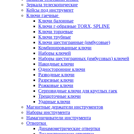
Зеркала телескопические
Кейсы под инструмент
Ключи гаечные
Ключи балонные
Ключи г-образные TORX, SPLINE
Ключи торцевые
Ключи трубные
Ключи шестигранные (имбусовые)
Комбинированные ключи
Наборы ключей
Наборы шестигранных (имбусовых) ключей
Накидные ключи
Односторонние ключи
Разводные ключи
Разрезные ключи
Рожковые ключи
Серповидные ключи для круглых гаек
Трещоточные ключи
Ударные ключи
Магнитные держатели инструментов
Наборы инструмента
Намагничиватели инструмента
Отвертки
Динамометрические отвертки
Диэлектрические отвертки