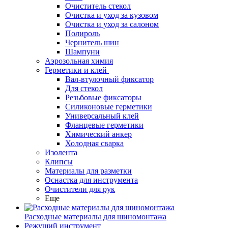
Очиститель стекол
Очистка и уход за кузовом
Очистка и уход за салоном
Полироль
Чернитель шин
Шампуни
Аэрозольная химия
Герметики и клей
Вал-втулочный фиксатор
Для стекол
Резьбовые фиксаторы
Силиконовые герметики
Универсальный клей
Фланцевые герметики
Химический анкер
Холодная сварка
Изолента
Клипсы
Материалы для разметки
Оснастка для инструмента
Очистители для рук
Еще
Расходные материалы для шиномонтажа
Режущий инструмент