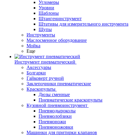
Угломеры
Уровни
Шаблоны
Штангенинструмент
Штативы для измерительного инструмента
Щупы
Инструменты
Маслосменное оборудование
Мойка
Еще
Инструмент пневматический
Аксессуары
Болгарки
Гайковерт ручной
Заклепочники пневматические
Краскопульты
Дюзы сменные
Пневматические краскопульты
Кузовной пневмоинструмент
Пневмодыроколы
Пневмолобзики
Пневмоножи
Пневмоножовки
Машинки для притирки клапанов