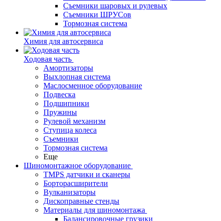
Съемники шаровых и рулевых
Съемники ШРУСов
Тормозная система
Химия для автосервиса
Ходовая часть
Амортизаторы
Выхлопная система
Маслосменное оборудование
Подвеска
Подшипники
Пружины
Рулевой механизм
Ступица колеса
Съемники
Тормозная система
Еще
Шиномонтажное оборудование
TMPS датчики и сканеры
Борторасширители
Вулканизаторы
Дископравные стенды
Материалы для шиномонтажа
Балансировочные грузики