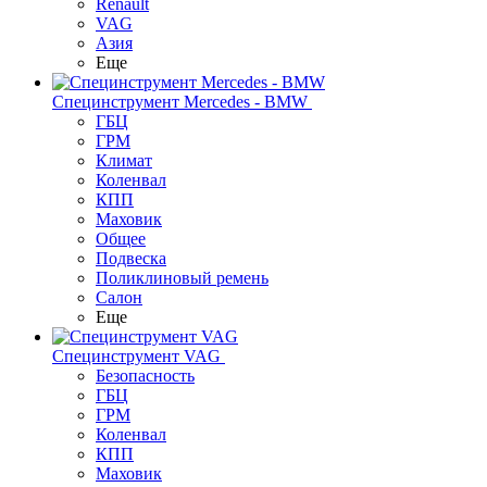
Renault
VAG
Азия
Еще
Специнструмент Mercedes - BMW
ГБЦ
ГРМ
Климат
Коленвал
КПП
Маховик
Общее
Подвеска
Поликлиновый ремень
Салон
Еще
Специнструмент VAG
Безопасность
ГБЦ
ГРМ
Коленвал
КПП
Маховик