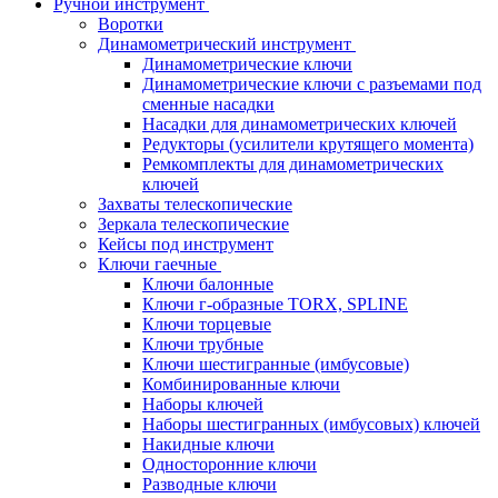
Ручной инструмент
Воротки
Динамометрический инструмент
Динамометрические ключи
Динамометрические ключи с разъемами под
сменные насадки
Насадки для динамометрических ключей
Редукторы (усилители крутящего момента)
Ремкомплекты для динамометрических
ключей
Захваты телескопические
Зеркала телескопические
Кейсы под инструмент
Ключи гаечные
Ключи балонные
Ключи г-образные TORX, SPLINE
Ключи торцевые
Ключи трубные
Ключи шестигранные (имбусовые)
Комбинированные ключи
Наборы ключей
Наборы шестигранных (имбусовых) ключей
Накидные ключи
Односторонние ключи
Разводные ключи