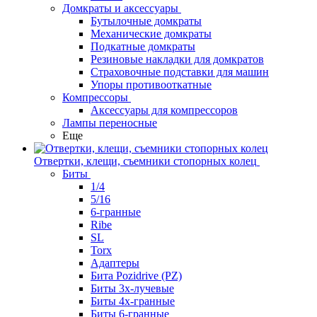
Домкраты и аксессуары
Бутылочные домкраты
Механические домкраты
Подкатные домкраты
Резиновые накладки для домкратов
Страховочные подставки для машин
Упоры противооткатные
Компрессоры
Аксессуары для компрессоров
Лампы переносные
Еще
Отвертки, клещи, съемники стопорных колец
Биты
1/4
5/16
6-гранные
Ribe
SL
Torx
Адаптеры
Бита Pozidrive (PZ)
Биты 3х-лучевые
Биты 4х-гранные
Биты 6-гранные