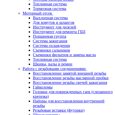
Топливная система
Тормозная система
Моторный отсек
Выхлопная система
Для хомутов и шлангов
Инструмент для дизелей
Инструмент для ремонта ГБЦ
Поршневая группа
Система зажигания
Система охлаждения
Съемники сальников
Съемники фильтров и замена масла
Топливная система
Шкивы, валы и ремни
Работа с резьбовыми соединениями
Восстановление замятой внешней резьбы
Восстановление резьбы маслянной пробки
Восстановление резьбы свечей зажигания
Гайколомы
Головки для поврежденных гаек (слизанного
крепежа)
Наборы для восстановления внутренней
резьбы
Резьбовые вставки (футорки)
Шпильковерты