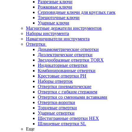
Разрезные ключи
Рожковые ключи
Серповидные ключи для круглых гаек
Трещоточные ключи
Ударные ключи
Магнитные держатели инструментов
Наборы инструмента
Намагничиватели инструмента
Отвертки
Динамометрические отвертки
Диэлектрические отвертки
Звездообразные отвертки TORX
Индикаторные отвертки
Комбинированные отвертки
Крестовые отвертки PH
Наборы отверток
Отвертки пневматические
Отвертки с гибким стержнем
Отвертки со сменными вставками
Отвертки-воротки
Торцевые отвертки
Ударные отвертки
Шестигранные отвертки HEX
Шлицевые отвертки SL
Еще