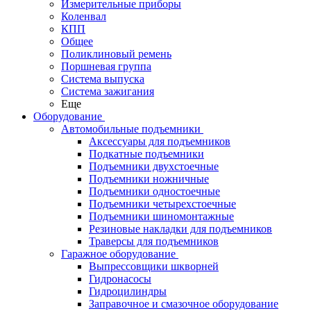
Измерительные приборы
Коленвал
КПП
Общее
Поликлиновый ремень
Поршневая группа
Система выпуска
Система зажигания
Еще
Оборудование
Автомобильные подъемники
Аксессуары для подъемников
Подкатные подъемники
Подъемники двухстоечные
Подъемники ножничные
Подъемники одностоечные
Подъемники четырехстоечные
Подъемники шиномонтажные
Резиновые накладки для подъемников
Траверсы для подъемников
Гаражное оборудование
Выпрессовщики шкворней
Гидронасосы
Гидроцилиндры
Заправочное и смазочное оборудование