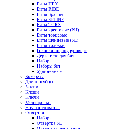
Биты HEX
Биты RIBE
Биты Spanner
Биты SPLINE
Биты TORX
Биты крестовые (PH)
Биты торцевые
Биты шлицевые (SL)
Биты-головки
Головки под шуруповерт
Держатели для бит
Наборы
Наборы бит
Удлиненные
Бокорезы
Длинногубцы
Зажимы
Клещи
Ключи
Монтировки
Намагничиватель
Отвертки
Наборы
Отвертка SL
Отвертка с насадками